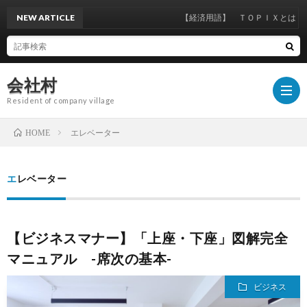
NEW ARTICLE
【経済用語】 ＴＯＰＩＸとは
会社村
Resident of company village
エレベーター
HOME
ビ
エレベーター
ジ
経
【ビジネスマナー】「上座・下座」図解完全
ネ
済
Ｌ
マニュアル -席次の基本-
ス
ｉ
ビジネス