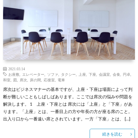
ｆ
ｅ
2021.03.14
お座敷
,
エレベーター
,
ソファ
,
タクシー
,
上座
,
下座
,
会議室
,
会食
,
円卓
,
和室
,
図
,
席次
,
床の間
,
応接室
,
電車
席次はビジネスマナーの基本ですが、上座・下座は場面によって判
断が難しいこともしばしばあります。ここでは席次の悩みや問題を
解決します。 1 上座・下座とは 席次には「上座」と「下座」があ
ります。「上座」とは、一番目上の方や年長の方が座る席のこと。
出入り口から一番遠い席とされています。一方「下座」とは、 […]
続きを読む